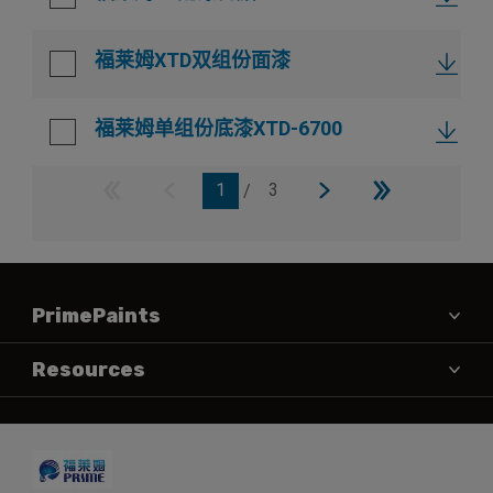
福莱姆XTD双组份面漆
福莱姆单组份底漆XTD-6700
1
/
3
PrimePaints
产品
Resources
MSDS
联系方式
TDS